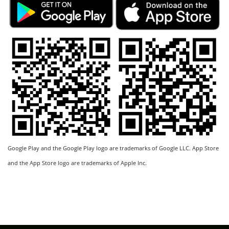
Google Play and the Google Play logo are trademarks of Google LLC. App Store
and the App Store logo are trademarks of Apple Inc.