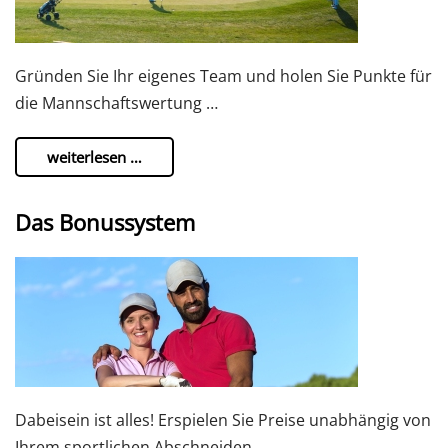
Gründen Sie Ihr eigenes Team und holen Sie Punkte für
die Mannschaftswertung …
weiterlesen …
Das Bonussystem
Dabeisein ist alles! Erspielen Sie Preise unabhängig von
Ihrem sportlichen Abschneiden …