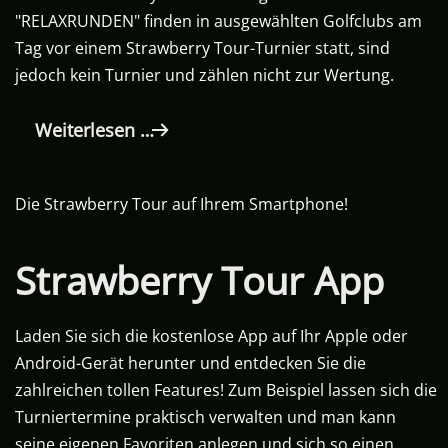
"RELAXRUNDEN" finden in ausgewählten Golfclubs am
Tag vor einem Strawberry Tour-Turnier statt, sind
jedoch kein Turnier und zählen nicht zur Wertung.
Weiterlesen …
Die Strawberry Tour auf Ihrem Smartphone!
Strawberry Tour App
Laden Sie sich die kostenlose App auf Ihr Apple oder
Android-Gerät herunter und entdecken Sie die
zahlreichen tollen Features! Zum Beispiel lassen sich die
Turniertermine praktisch verwalten und man kann
seine eigenen Favoriten anlegen und sich so einen