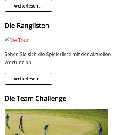
weiterlesen …
Die Ranglisten
Sehen Sie sich die Spielerliste mit der aktuellen
Wertung an …
weiterlesen …
Die Team Challenge