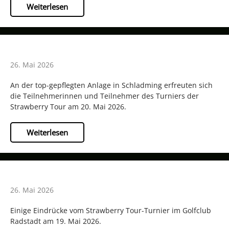
Weiterlesen
26. Mai 2026
An der top-gepflegten Anlage in Schladming erfreuten sich
die Teilnehmerinnen und Teilnehmer des Turniers der
Strawberry Tour am 20. Mai 2026.
Weiterlesen
26. Mai 2026
Einige Eindrücke vom Strawberry Tour-Turnier im Golfclub
Radstadt am 19. Mai 2026.