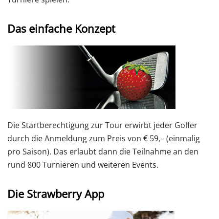
Das einfache Konzept
Die Startberechtigung zur Tour erwirbt jeder Golfer
durch die Anmeldung zum Preis von € 59,– (einmalig
pro Saison). Das erlaubt dann die Teilnahme an den
rund 800 Turnieren und weiteren Events.
Die Strawberry App