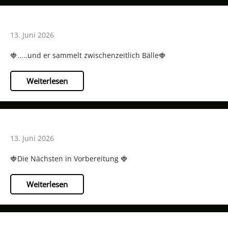
13. Juni 2026
🍓.....und er sammelt zwischenzeitlich Bälle🍓
Weiterlesen
13. Juni 2026
🍓Die Nächsten in Vorbereitung 🍓
Weiterlesen