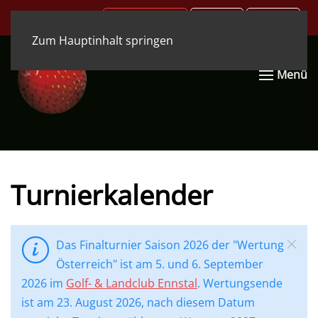
.COM
.DE
.EN
Zum Hauptinhalt springen
Menü
Turnierkalender
Das Finalturnier Saison 2026 der "Wertung
Österreich" ist am 5. und 6. September
2026 im
Golf- & Landclub Ennstal
. Wertungsende
ist am 23. August 2026, nach diesem Datum