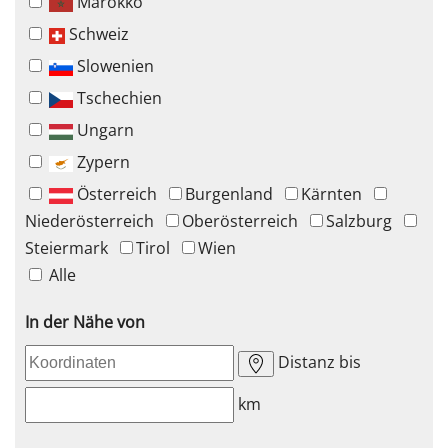
Marokko
Schweiz
Slowenien
Tschechien
Ungarn
Zypern
Österreich
Burgenland
Kärnten
Niederösterreich
Oberösterreich
Salzburg
Steiermark
Tirol
Wien
Alle
In der Nähe von
Distanz bis
km