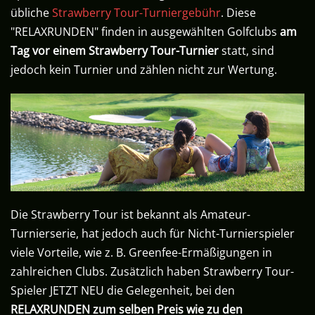
übliche
Strawberry Tour-Turniergebühr
. Diese
"RELAXRUNDEN" finden in ausgewählten Golfclubs
am
Tag vor einem Strawberry Tour-Turnier
statt, sind
jedoch kein Turnier und zählen nicht zur Wertung.
Die Strawberry Tour ist bekannt als Amateur-
Turnierserie, hat jedoch auch für Nicht-Turnierspieler
viele Vorteile, wie z. B. Greenfee-Ermäßigungen in
zahlreichen Clubs. Zusätzlich haben Strawberry Tour-
Spieler JETZT NEU die Gelegenheit, bei den
RELAXRUNDEN zum selben Preis wie zu den