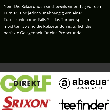
Nein. Die Relaxrunden sind jeweils einen Tag vor dem
Turnier, sind jedoch unabhängig von einer
Turnierteilnahme. Falls Sie das Turnier spielen
möchten, so sind die Relaxrunden natürlich die
perfekte Gelegenheit für eine Proberunde.