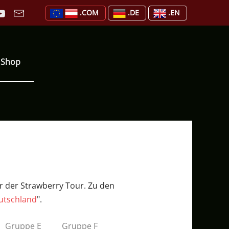
.COM
.DE
.EN
Shop
er der Strawberry Tour. Zu den
utschland
".
Gruppe E
Gruppe F