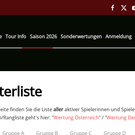
e
Tour Info
Saison 2026
Sonderwertungen
Anmeldung
terliste
eite finden Sie die Liste
aller
aktiver Spielerinnen und Spiel
/Rangliste geht's hier: "
Wertung Österreich
" / "
Wertung De
Gruppe A
Gruppe B
Gruppe C
Gruppe D