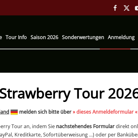
e
Tour Info
Saison 2026
Sonderwertungen
Anmeldung
Strawberry Tour 202
land
melden sich bitte über
» dieses Anmeldeformular «
berry Tour an, indem Sie
nachstehendes Formular
direkt on
ayPal, Kreditkarte, Sofortüberweisung …) oder per Bankübe