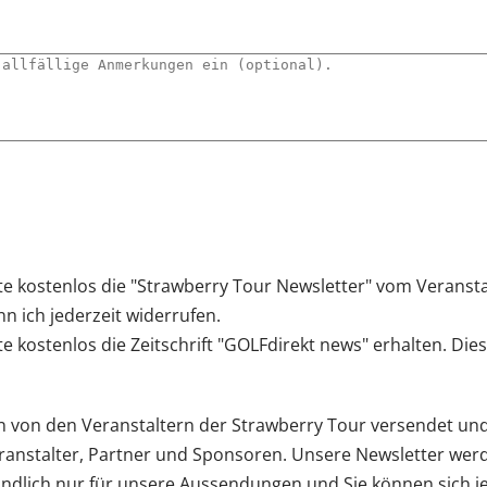
te kostenlos die "Strawberry Tour Newsletter" vom Veransta
 ich jederzeit widerrufen.
te kostenlos die Zeitschrift "GOLFdirekt news" erhalten. Di
 von den Veranstaltern der Strawberry Tour versendet un
ranstalter, Partner und Sponsoren. Unsere Newsletter wer
tändlich nur für unsere Aussendungen und Sie können sich 