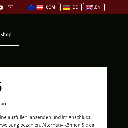
.COM
.DE
.EN
Shop
6
an.
line ausfüllen, absenden und im Anschluss
rweisung bezahlen. Alternativ können Sie ein