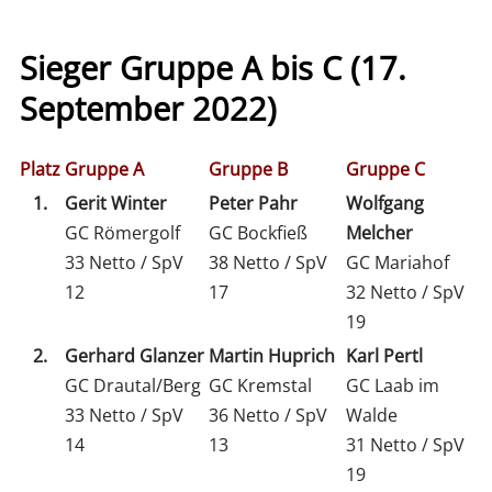
Sieger Gruppe A bis C (17.
September 2022)
Platz
Gruppe A
Gruppe B
Gruppe C
1.
Gerit Winter
Peter Pahr
Wolfgang
GC Römergolf
GC Bockfieß
Melcher
33 Netto / SpV
38 Netto / SpV
GC Mariahof
12
17
32 Netto / SpV
19
2.
Gerhard Glanzer
Martin Huprich
Karl Pertl
GC Drautal/Berg
GC Kremstal
GC Laab im
33 Netto / SpV
36 Netto / SpV
Walde
14
13
31 Netto / SpV
19