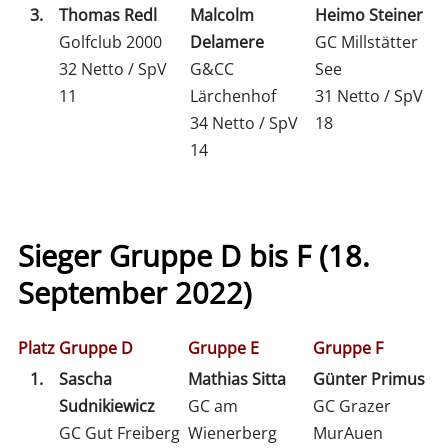
3.
Thomas Redl
Malcolm
Heimo Steiner
Golfclub 2000
Delamere
GC Millstätter
32 Netto / SpV
G&CC
See
11
Lärchenhof
31 Netto / SpV
34 Netto / SpV
18
14
Sieger Gruppe D bis F (18.
September 2022)
Platz
Gruppe D
Gruppe E
Gruppe F
1.
Sascha
Mathias Sitta
Günter Primus
Sudnikiewicz
GC am
GC Grazer
GC Gut Freiberg
Wienerberg
MurAuen