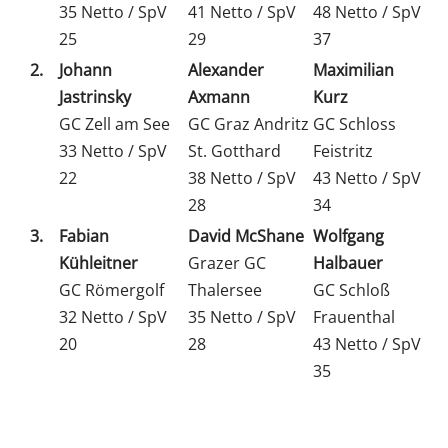
35 Netto / SpV
41 Netto / SpV
48 Netto / SpV
25
29
37
2.
Johann
Alexander
Maximilian
Jastrinsky
Axmann
Kurz
GC Zell am See
GC Graz Andritz
GC Schloss
33 Netto / SpV
St. Gotthard
Feistritz
22
38 Netto / SpV
43 Netto / SpV
28
34
3.
Fabian
David McShane
Wolfgang
Kühleitner
Grazer GC
Halbauer
GC Römergolf
Thalersee
GC Schloß
32 Netto / SpV
35 Netto / SpV
Frauenthal
20
28
43 Netto / SpV
35